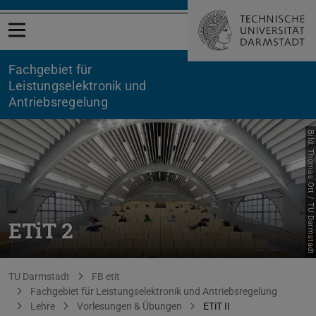
Menü öffnen
Fachgebiet für
Leistungselektronik und
Antriebsregelung
Bild: Thomas Ott / TU Darmstadt
ETiT 2
Sie befinden sich hier:
TU Darmstadt
FB etit
Fachgebiet für Leistungselektronik und Antriebsregelung
Lehre
Vorlesungen & Übungen
ETiT II