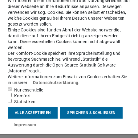
Wir möchten die Informationen und das Nutzungserlebnis auf
dieser Webseite an Ihre Bedürfnisse anpassen. Deswegen
Zeitlich veränderliche magnetische Felder
verwenden wir sog. Cookies. Sie können selbst entscheiden,
Induktionsgesetz
welche Cookies genau bei Ihrem Besuch unserer Webseiten
Induktivitäten
gesetzt werden sollen.
Einige Cookies sind für den Abruf der Website notwendig,
Magnetische Energie und Feldkräfte
damit diese auf Ihrem Endgerät richtig anzeigen werden
Voraussetzungen:
kann. Diese essentiellen Cookies können nicht abgewählt
werden.
Elektrotechnik und Informationstechnik I
Der Komfort-Cookie speichert Ihre Spracheinstellung und
bevorzugte Suchmaschine, während „Statistik“ die
Form der Prüfungsleistung:
Auswertung durch die Open-Source-Statistik-Software
schriftliche Prüfung
„Matomo“ regelt.
Weitere Informationen zum Einsatz von Cookies erhalten Sie
Literaturhinweise:
in unserer
Datenschutzerklärung
.
Nur essentielle
Sämtliche VL-Folien zum Download in
Moodle
Komfort
Clausert, Wiesemann, Hinrichsen, Stenzel:
Statistiken
„Grundgebiete der Elektrotechnik I und II“;
ALLE AKZEPTIEREN
SPEICHERN & SCHLIESSEN
ISBN 978-3-486-59719-6
Prechtl, A.: „Vorlesungen über die Grundlagen der
Impressum
Elektrotechnik – Band 2“ ISBN: 978-3-211-72455-2