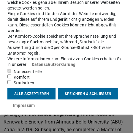
welche Cookies genau bei Ihrem Besuch unserer Webseiten
gesetzt werden sollen.
Einige Cookies sind für den Abruf der Website notwendig,
damit diese auf Ihrem Endgerät richtig anzeigen werden
kann. Diese essentiellen Cookies können nicht abgewählt
werden.
Kontakt
Der Komfort-Cookie speichert Ihre Spracheinstellung und
bevorzugte Suchmaschine, während „Statistik“ die
nasiru.bagudu@lea.tu-...
Auswertung durch die Open-Source-Statistik-Software
+49-6151-16-20595
„Matomo“ regelt.
Weitere Informationen zum Einsatz von Cookies erhalten Sie
+49-6151-16-20595
in unserer
Datenschutzerklärung
.
S3|21 201
Nur essentielle
Komfort
Fraunhoferstr. 4
Statistiken
64283
Darmstadt
ALLE AKZEPTIEREN
SPEICHERN & SCHLIESSEN
Impressum
Nasiru Umar Bagudu earned his Bachelor of Engineering
(B.Eng.) in Mechanical Engineering with a focus on
Renewable Energy from Ahmadu Bello University (ABU)
Zaria in 2019. Subsequently, he completed a Master of