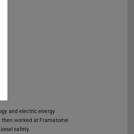
gy and electric energy
e then worked at Framatome
ional safety.