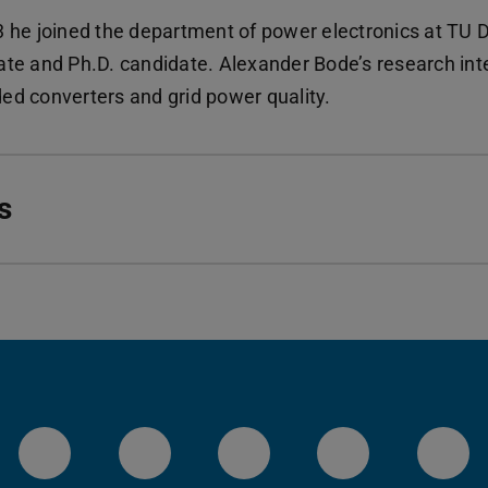
3 he joined the department of power electronics at TU 
ate and Ph.D. candidate. Alexander Bode’s research int
ed converters and grid power quality.
s
LinkedIn-Seite der TU Darmstadt
Instagram-Kanal der TU 
Bluesky-Kanal de
Facebook-
You