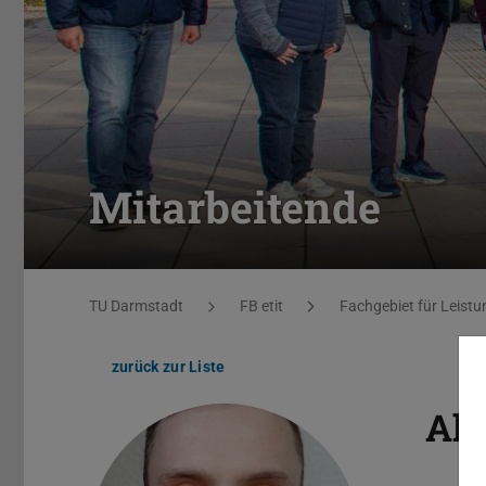
Mitarbeitende
Sie befinden sich hier:
TU Darmstadt
FB etit
Fachgebiet für Leistu
zurück zur Liste
Al