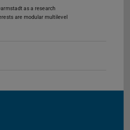
Darmstadt as a research
erests are modular multilevel
Darmstadt
r TU Darmstadt
Seite der TU Darmstadt
Tube-Kanal der TU Darmstadt