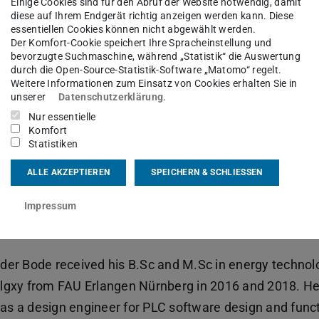
Einige Cookies sind für den Abruf der Website notwendig, damit
diese auf Ihrem Endgerät richtig anzeigen werden kann. Diese
kt
essentiellen Cookies können nicht abgewählt werden.
Der Komfort-Cookie speichert Ihre Spracheinstellung und
bevorzugte Suchmaschine, während „Statistik“ die Auswertung
xander.bode@lea.tu-...
durch die Open-Source-Statistik-Software „Matomo“ regelt.
Weitere Informationen zum Einsatz von Cookies erhalten Sie in
-6151-16-20584
unserer
Datenschutzerklärung
.
-6151-16-20582
Nur essentielle
Komfort
Statistiken
21 307
oferstraße 4
ALLE AKZEPTIEREN
SPEICHERN & SCHLIESSEN
Darmstadt
Impressum
der Bode received his B.Sc and M.Sc in energy technolo
lgxy from FAU Erlangen Nürnberg in 2016 and 2018. H
s a design engineer for PLC software design and funct