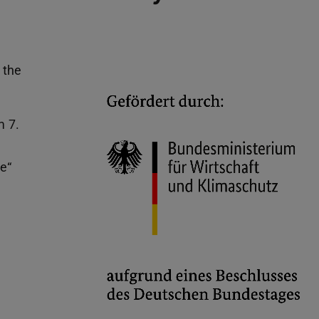
 the
m 7.
e“