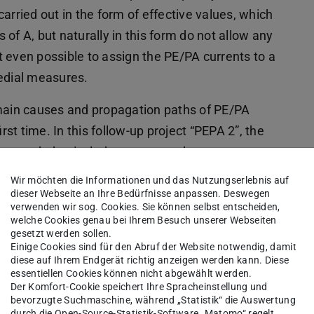
ried out in the form of effective values, which
s of A, but naturally in this form do not allow any
not even possible to assign the PE/PA currents to a
medial measures.
main causes and propagation paths of PE/PA
st time. In this follow-up project “PEPA 2”, the
be expanded to include more complex systems,
actice, thereby completing the understanding of
Wir möchten die Informationen und das Nutzungserlebnis auf
res. From today's perspective, no further
dieser Webseite an Ihre Bedürfnisse anpassen. Deswegen
verwenden wir sog. Cookies. Sie können selbst entscheiden,
k of the funding from the BMWK.
welche Cookies genau bei Ihrem Besuch unserer Webseiten
gesetzt werden sollen.
Einige Cookies sind für den Abruf der Website notwendig, damit
diese auf Ihrem Endgerät richtig anzeigen werden kann. Diese
essentiellen Cookies können nicht abgewählt werden.
Der Komfort-Cookie speichert Ihre Spracheinstellung und
bevorzugte Suchmaschine, während „Statistik“ die Auswertung
durch die Open-Source-Statistik-Software „Matomo“ regelt.