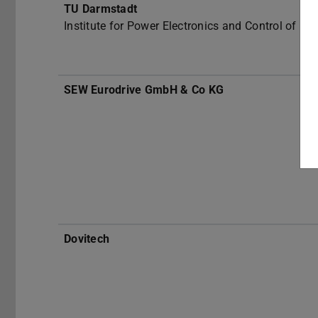
TU Darmstadt
Institute for Power Electronics and Control of Dri
SEW Eurodrive GmbH & Co KG
Dovitech