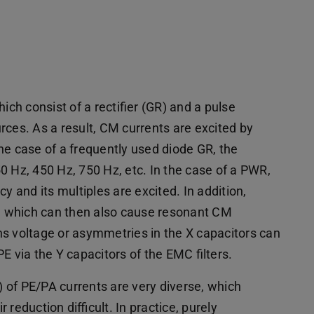
ich consist of a rectifier (GR) and a pulse
rces. As a result, CM currents are excited by
he case of a frequently used diode GR, the
0 Hz, 450 Hz, 750 Hz, etc. In the case of a PWR,
y and its multiples are excited. In addition,
ur, which can then also cause resonant CM
ns voltage or asymmetries in the X capacitors can
E via the Y capacitors of the EMC filters.
 of PE/PA currents are very diverse, which
reduction difficult. In practice, purely